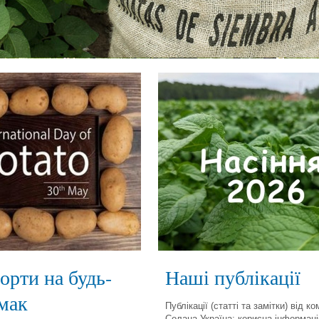
орти на будь-
Наші публікації
мак
Публікації (статті та замітки) від ко
Солана Україна: корисна інформаці