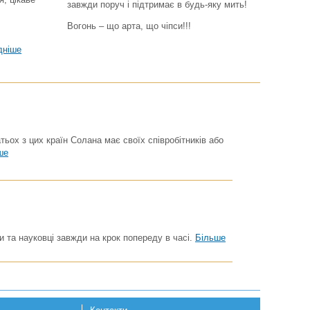
завжди поруч і підтримає в будь-яку мить!
Вогонь – що арта, що чіпси!!!
дніше
тьох з цих країн Солана має своїх співробітників або
ше
и та науковці завжди на крок попереду в часі.
Більше