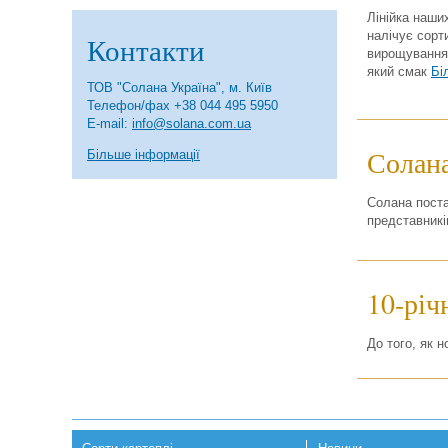
Лінійка наших
налічує сорти
Контакти
вирощування 
який смак
Бі
ТОВ "Солана Україна", м. Київ
Телефон/фах +38 044 495 5950
E-mail:
info@solana.com.ua
Солана
Більше інформації
Солана поста
представникі
10-річ
До того, як 