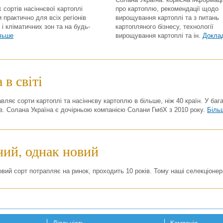
 сортів насіннєвої картоплі
про картоплю, рекомендації щодо
 практично для всіх регіонів
вирощування картоплі та з питань
і кліматичних зон та на будь-
картопляного бізнесу, технології
льше
вирощування картоплі та ін.
Докла
 в світі
вляє сорти картоплі та насіннєву картоплю в більше, ніж 40 країн. У бага
в. Солана Україна є дочірньою компанією Солани ГмбХ з 2010 року.
Біль
ний, однак новий
новий сорт потрапляє на ринок, проходить 10 років. Тому наші селекціонер