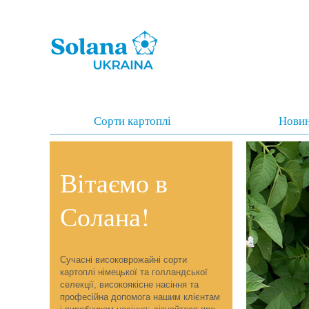
Сорти картоплі
Нови
Вітаємо в
Солана!
Сучасні високоврожайні сорти
картоплі німецької та голландської
селекції, високоякісне насіння та
професійна допомога нашим клієнтам