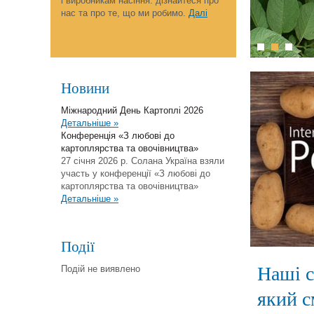
і виробникам насіння: дізнайтеся про
нас та про те, що ми робимо.
Далі
Новини
Міжнародний День Картоплі 2026
Детальніше »
Конференція «З любові до
картоплярства та овочівництва»
27 січня 2026 р. Солана Україна взяли
участь у конференції «З любові до
картоплярства та овочівництва»
Детальніше »
Події
Наші с
Подій не виявлено
який с