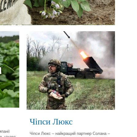
Чіпси Люкс
мпанії
Чіпси Люкс – найкращий партнер Солана –
я, цікаве