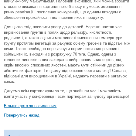
найближчому майбутньому. Головний висновок, якій можна зробити
стосовно виживання картопляного бізнесу в умовах зменшення
ринку реалізації і посилення конкуренції, що єдиним виходом є
збільшення врожайності і поліпшення якості продукту.
Для цього слід посилити увагу до деталей. Нарешті настав час
вирівнювання ґрунтів в полях щодо рельєфу, кислотності,
родючості, а також оцінити можливості зменшення температури
ґрунту протягом вегетації за рахунок об’єму гребенів та відстані між
ними. Також необхідно переглянути норми поживних речовин і
збільшити їх, виходячи з розрахунку 70 т/га. Однак, одним з
головних чинників в цих заходах є вибір правильних сортів, які,
окрім високих споживчих якостей, мають бути стійкими до різних
абіотичних факторів. І в цьому відношення сорти селекції Солана,
відібрані для вирощування в Україні, надають переваги з багатьох
ознак.
Дякуємо всім картоплярам за те, що знайшли час і можливість
взяти участь у конференції і всім партнерам за чудову організацію!
Більше фото за посиланням
Повернутись назад