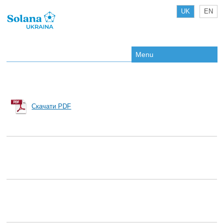
UK
EN
Menu
Скачати PDF